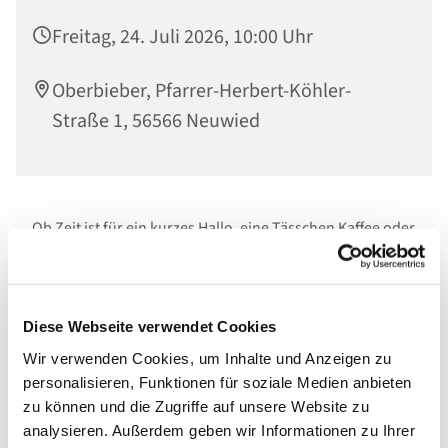
Freitag, 24. Juli 2026, 10:00 Uhr
Oberbieber, Pfarrer-Herbert-Köhler-
Straße 1, 56566 Neuwied
Ob Zeit ist für ein kurzes Hallo, eine Tässchen Kaffee oder
Tee, oder ein längeres Gespräch, entscheidet jeder
selbst. Die Themen sind ebenso vielfältig, wie die
Menschen die vorbeischauen:
Unser Treff am Vormittag steht allen offen .
Diese Webseite verwendet Cookies
Wir verwenden Cookies, um Inhalte und Anzeigen zu
Bei schönem Wetter im Außenbereich, sonst gemütlich
personalisieren, Funktionen für soziale Medien anbieten
im Jugendbereich des
zu können und die Zugriffe auf unsere Website zu
Ev. Gemeindehauses.
analysieren. Außerdem geben wir Informationen zu Ihrer