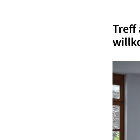
Treff
willk