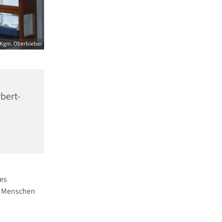
Kgm. Oberbieber
bert-
res
ie Menschen