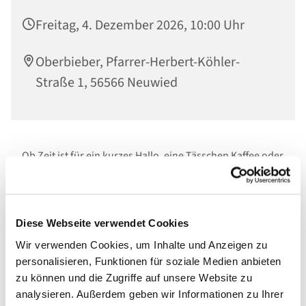
Freitag, 4. Dezember 2026, 10:00 Uhr
Oberbieber, Pfarrer-Herbert-Köhler-
Straße 1, 56566 Neuwied
Ob Zeit ist für ein kurzes Hallo, eine Tässchen Kaffee oder
Tee, oder ein längeres Gespräch, entscheidet jeder
selbst. Die Themen sind ebenso vielfältig, wie die
Menschen die vorbeischauen:
Unser Treff am Vormittag steht allen offen .
Diese Webseite verwendet Cookies
Wir verwenden Cookies, um Inhalte und Anzeigen zu
Bei schönem Wetter im Außenbereich, sonst gemütlich
personalisieren, Funktionen für soziale Medien anbieten
im Jugendbereich des
zu können und die Zugriffe auf unsere Website zu
Ev. Gemeindehauses.
analysieren. Außerdem geben wir Informationen zu Ihrer