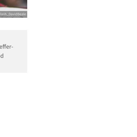
lash_DavidBeale
effer-
ed