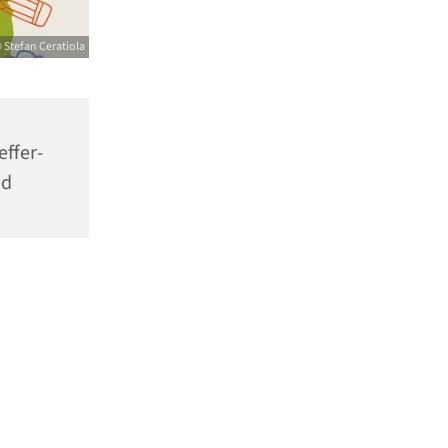
 Stefan Ceratiola
effer-
ed