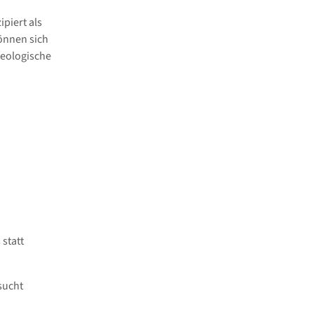
ipiert als
können sich
heologische
statt
sucht