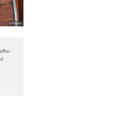
© Pixabay
effer-
ed