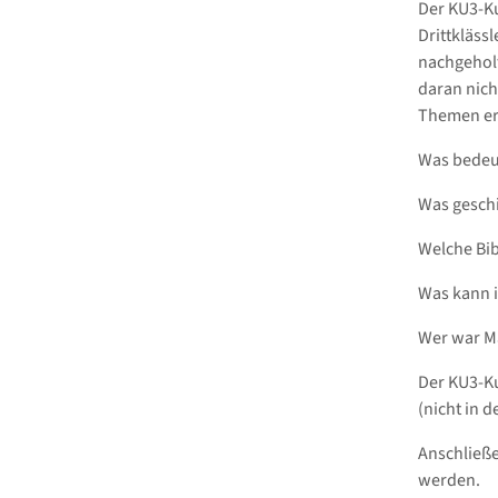
Der KU3-Ku
Drittklässl
nachgeholt
daran nich
Themen erl
Was bedeut
Was gesch
Welche Bi
Was kann i
Wer war Ma
Der KU3-Ku
(nicht in d
Anschließe
werden.