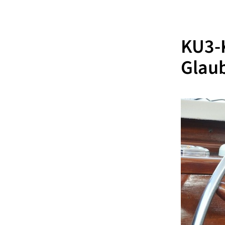
KU3-K
Glau