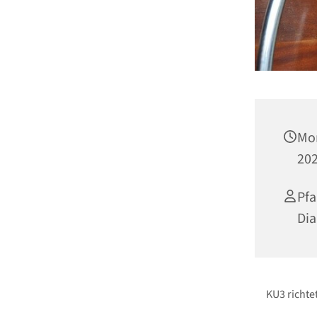
Mon
202
Pfa
Di
KU3 richtet