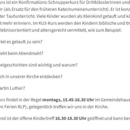
rs ist ein Konfirmations-Schnupperkurs für Drittklässlerinnen und
er (als Ersatz für den früheren Katechumenenunterricht). Er ist konz
er Taufunterricht. Viele Kinder wurden als Kleinkind getauft und 
t mehr erinnern. Im KU3-Kurs werden den Kindern biblische und t
ebnisorientiert und altersgerecht vermittelt, wie zum Beispiel:
et es getauft zu sein?
ieht beim Abendmahl?
belgeschichten sind wichtig und warum?
ch in unserer Kirche entdecken?
rtin Luther?
rs findet in der Regel
montags,
15.45-16.30 Uhr
im Gemeindehaus 
en Ferien RLP), gelegentlich treffen wir uns in der Kirche.
nd ist der offene Kindertreff
16.30-18.30 Uhr
geöffnet und kann be