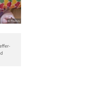
© Pixabay
effer-
ed