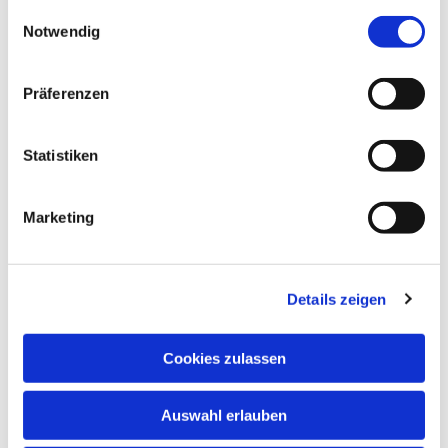
gesammelt haben.
Einwilligungsauswahl
Notwendig
Präferenzen
Statistiken
Dies könnte Sie auch interessieren
Marketing
Details zeigen
Cookies zulassen
Auswahl erlauben