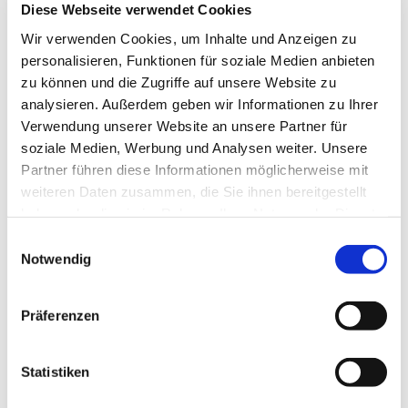
Diese Webseite verwendet Cookies
17:00 Uhr
Wir verwenden Cookies, um Inhalte und Anzeigen zu
personalisieren, Funktionen für soziale Medien anbieten
zu können und die Zugriffe auf unsere Website zu
analysieren. Außerdem geben wir Informationen zu Ihrer
Direkt im Anschluss an die Kindersing- und Spielgruppe
Verwendung unserer Website an unsere Partner für
soziale Medien, Werbung und Analysen weiter. Unsere
Partner führen diese Informationen möglicherweise mit
weiteren Daten zusammen, die Sie ihnen bereitgestellt
haben oder die sie im Rahmen Ihrer Nutzung der Dienste
gesammelt haben.
Dies könnte Sie auch interessieren
Einwilligungsauswahl
Notwendig
Präferenzen
Statistiken