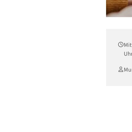
Mit
Uh
Mu