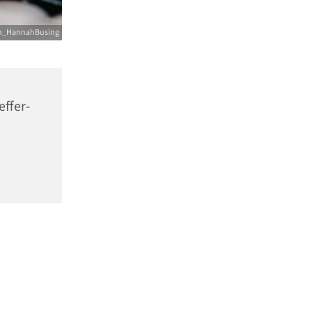
h_HannahBusing
effer-