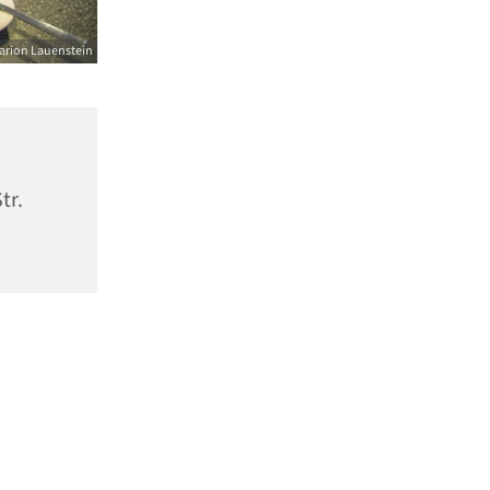
arion Lauenstein
tr.