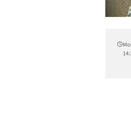
Mon
14: