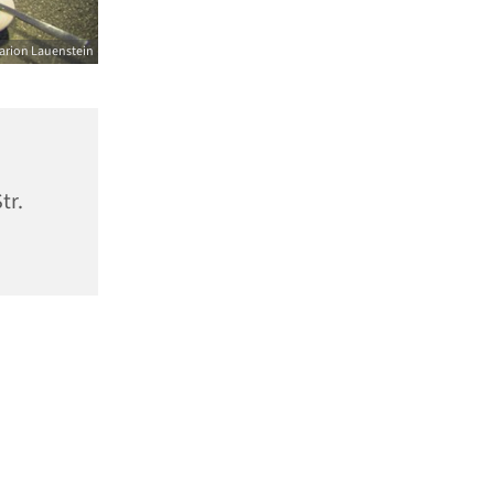
arion Lauenstein
tr.