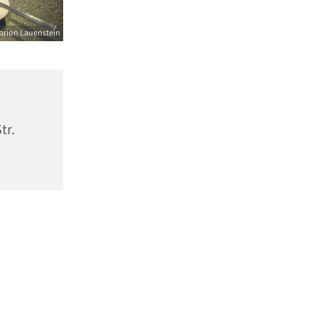
arion Lauenstein
tr.