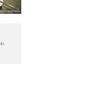
arion Lauenstein
tr.