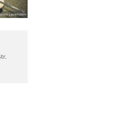
arion Lauenstein
tr.