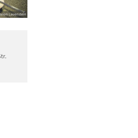
arion Lauenstein
tr.