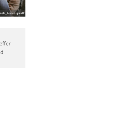
ash_AnnieSpratt
effer-
ed